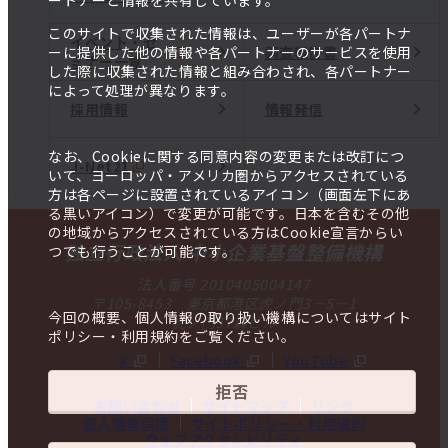
ートナーと情報を共有しています。
このサイトで収集された情報は、ユーザーが各パートナ
イベント・セ
調査報告書
ーに提供した他の情報や各パートナーのサービスを使用
ミナー一覧
した際に収集された情報と組み合わされ、各パートナー
によって処理が異なります。
採用情報
情報発信
なお、Cookieに関する同意内容の変更または改訂につ
J-Net21
いて、ヨーロッパ・アメリカ圏からアクセスされている
方は各ページに設置されているアイコン（画面左下にあ
る黒いアイコン）で変更が可能です。日本を含むその他
の地域からアクセスされている方はCookie宣言からい
独立行政法人 中小企業基盤整備機構
つでも行うことが可能です。
法人番号 2010405004147
〒105-8453 東京都港区虎ノ門3－5－1
今回の概要、個人情報の取り扱い機構についてはサイト
虎ノ門37森ビル
ポリシー・利用規約をご覧ください。
X
Facebook
YouTube
拒否
お問い合わせ
サイトマップ
リンク
個人情報保護
サイトポリシー・利用規約
ウェブアクセシビリティ