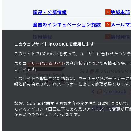
調達・公募情報
地域本部
全国のインキュベーション施設
メールマ
採用情報
情報発信
このウェブサイトはCOOKIEを使用します
このサイトではCookieを使って、ユーザーに合わせたコ
独立行政法人 中小企業
またユーザーによるサイトの利用状況についても情報収集、
しています。
法人番号 20104050041
〒105-8453 東京都
このサイトで収集された情報は、ユーザーが各パートナーに
報と組み合わされ、各パートナーによって処理が異なります
X
Facebook
なお、Cookieに関する同意内容の変更または改訂につい
お問い合わせ
ているアイコン（画面左下にある黒いアイコン）で変更が可能
からいつでも行うことが可能です。