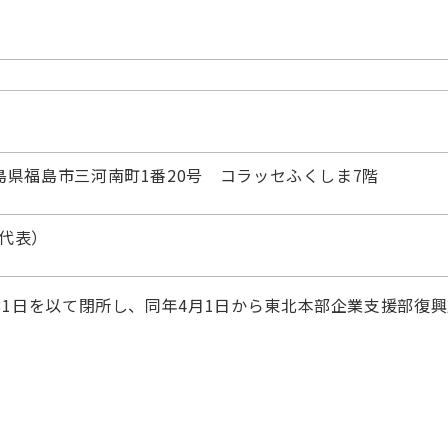
ー
 福島県福島市三河南町1番20号 コラッセふくしま7階
 （代表）
31日を以て閉所し、同年4月1日から東北本部企業支援部復