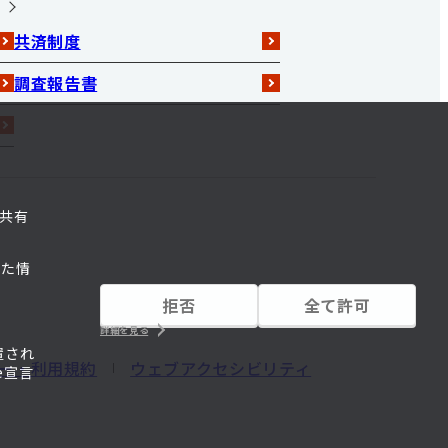
共済制度
調査報告書
共有
れた情
拒否
全て許可
詳細を見る
置され
ー・利用規約
ウェブアクセシビリティ
e宣言