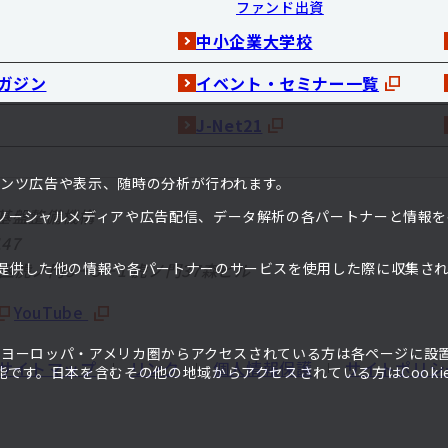
ファンド出資
中小企業大学校
ガジン
イベント・セミナー一覧
J-Net21
ンテンツ広告や表示、随時の分析が行われます。
基盤整備機構
ソーシャルメディアや広告配信、データ解析の各パートナーと情報を
47
港区虎ノ門3－5－1
虎ノ門37森ビル
提供した他の情報や各パートナーのサービスを使用した際に収集さ
。
YouTube
て、ヨーロッパ・アメリカ圏からアクセスされている方は各ページに設
サイトマップ
リンク
個人情報保護
サイトポリシ
です。日本を含むその他の地域からアクセスされている方はCooki