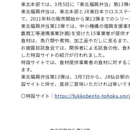
東北本部では、3月5日に「東北福興弁当」第13
東北福興弁当は、東北本部とJR東日本クロスス
で、2011年秋の販売開始から第12弾までのシリ
東北福興弁当第13弾では、中小機構の復興支援事
農商工等連携事業計画)を受けた15事業者が提供
食材は、魚介類や煮物、加工品やだしに至るまで
お披露目試食会では、関係者による試食の他、食
した特設サイトの紹介が行われました。
特設サイトでは、食材提供事業者の食材に対する
ます。
東北福興弁当第13弾は、3月7日から、JR仙台駅
設サイトと併せ、是非ご賞味いただければ幸いで
〇特設サイト：
https://fukkobento-tohoku.smrj