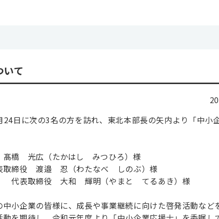
ついて
2
6月24日に次の3名の方を訪れ、東北本部長の矢内より「中小
 髙橋 光広（たかはし みつひろ）様
表取締役 渡邉 忍（わたなべ しのぶ）様
） 代表取締役 大和 輝明（やまと てるあき）様
の中小企業の皆様に、成長や事業継続に向けた啓発活動など
活動を期待し、令和元年度より「中小企業応援士」を委嘱し