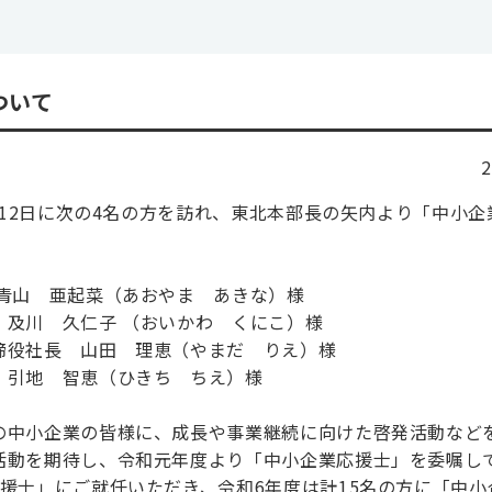
ついて
月12日に次の4名の方を訪れ、東北本部長の矢内より「中小
青山 亜起菜（あおやま あきな）様
及川 久仁子 （おいかわ くにこ）様
締役社長 山田 理恵（やまだ りえ）様
 引地 智恵（ひきち ちえ）様
の中小企業の皆様に、成長や事業継続に向けた啓発活動など
活動を期待し、令和元年度より「中小企業応援士」を委嘱し
援士」にご就任いただき、令和6年度は計15名の方に「中小