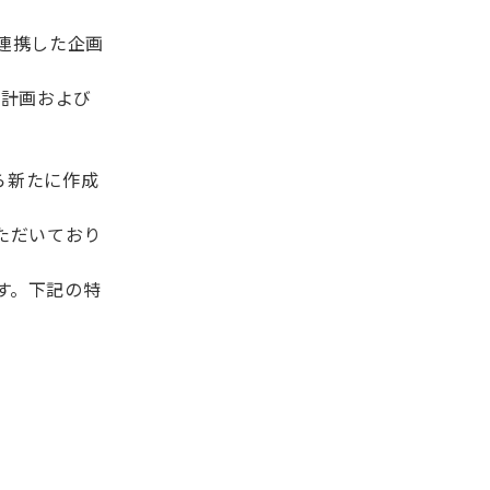
連携した企画
業計画および
ら新たに作成
ただいており
ます。下記の特