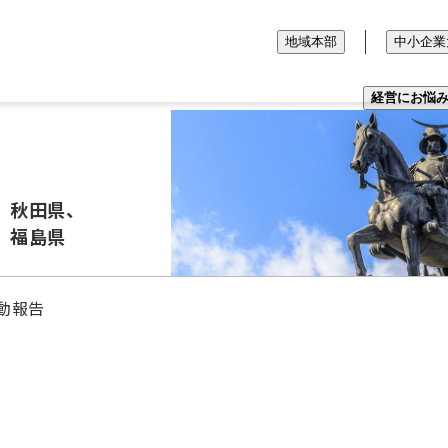
地域本部
中小企業
経営にお悩
、秋田県、
、福島県
動報告