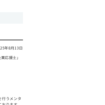
025年8月13日
企業応援士」
を行うメンタ
ております。