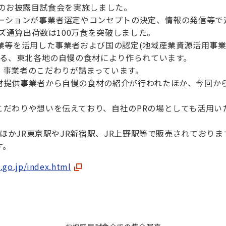
弾のお披露目試食会を実施しました。
テーションが事業者選定やコンセプトの決定、情報の発信等で
ーズ通算出荷数は100万食を突破しました。
業等を活用した事業者および国の認定(地域産業資源活用事
する、東北各地の自慢の食材により作られています。
、事業者のこだわりが詰まっています。
材提供事業者から自慢の食材の紹介が行われたほか、今回か
こだわりや想いを伝えており、自社のPRの場としても活用い
のほかJR東京駅やJR新宿駅、JR上野駅等で販売されており
す。
.go.jp/index.html