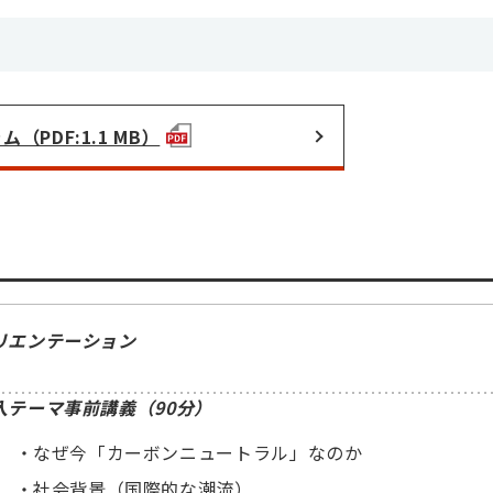
（PDF:1.1 MB）
リエンテーション
入テーマ事前講義（90分）
なぜ今「カーボンニュートラル」なのか
社会背景（国際的な潮流）