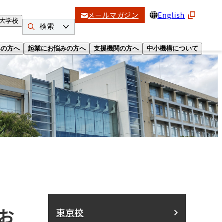
メールマガジン
English
大学校
検索
みの方へ
起業にお悩みの方へ
支援機関の方へ
中小機構について
お
東京校