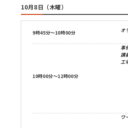
10月8日（木曜）
オ
9時45分～10時00分
事
講
工
10時00分～12時00分
ワ