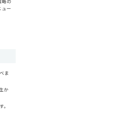
戦略の
ニュー
べま
生か
す。