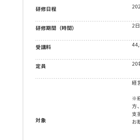
2
研修日程
2
研修期間（時間）
44
受講料
20
定員
経
※
方
支
対象
お