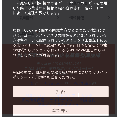
イベント・セ
調査報告書
ーに提供した他の情報や各パートナーのサービスを使用
ミナー一覧
した際に収集された情報と組み合わされ、各パートナー
によって処理が異なります。
採用情報
情報発信
なお、Cookieに関する同意内容の変更または改訂につ
J-Net21
いて、ヨーロッパ・アメリカ圏からアクセスされている
方は各ページに設置されているアイコン（画面左下にあ
る黒いアイコン）で変更が可能です。日本を含むその他
の地域からアクセスされている方はCookie宣言からい
独立行政法人 中小企業基盤整備機構
つでも行うことが可能です。
法人番号 2010405004147
〒105-8453 東京都港区虎ノ門3－5－1
今回の概要、個人情報の取り扱い機構についてはサイト
虎ノ門37森ビル
ポリシー・利用規約をご覧ください。
X
Facebook
YouTube
拒否
お問い合わせ
サイトマップ
リンク
個人情報保護
サイトポリシー・利用規約
ウェブアクセシビリティ
全て許可