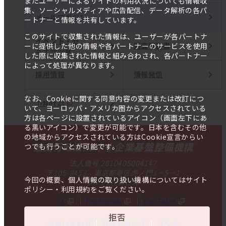
またユーザーによるサイトの利用状況についても情報収
集、ソーシャルメディアや広告配信、データ解析の各パ
メールマガジン
ートナーと情報を共有しています。
このサイトで収集された情報は、ユーザーが各パートナ
イベント・セ
調査報告書
ーに提供した他の情報や各パートナーのサービスを使用
ミナー一覧
した際に収集された情報と組み合わされ、各パートナー
によって処理が異なります。
採用情報
情報発信
なお、Cookieに関する同意内容の変更または改訂につ
J-Net21
いて、ヨーロッパ・アメリカ圏からアクセスされている
方は各ページに設置されているアイコン（画面左下にあ
る黒いアイコン）で変更が可能です。日本を含むその他
の地域からアクセスされている方はCookie宣言からい
独立行政法人 中小企業基盤整備機構
つでも行うことが可能です。
法人番号 2010405004147
〒105-8453 東京都港区虎ノ門3－5－1
今回の概要、個人情報の取り扱い機構についてはサイト
虎ノ門37森ビル
ポリシー・利用規約をご覧ください。
X
Facebook
YouTube
拒否
お問い合わせ
サイトマップ
リンク