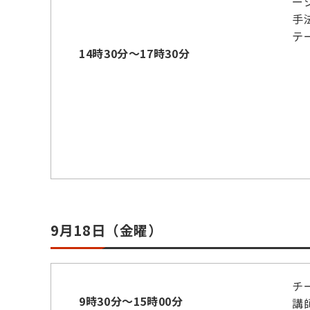
ー
手
テ
14時30分～17時30分
9月18日（金曜）
チ
9時30分～15時00分
講