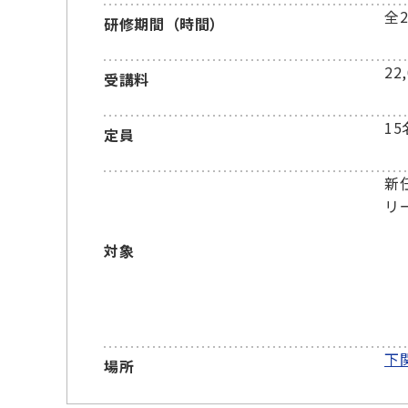
全
研修期間（時間）
22
受講料
15
定員
新
リ
対象
下
場所