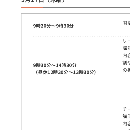
開
9時20分～9時30分
リ
講
内
割
9時30分～14時30分
の
（昼休12時30分～13時30分）
チ
講
内