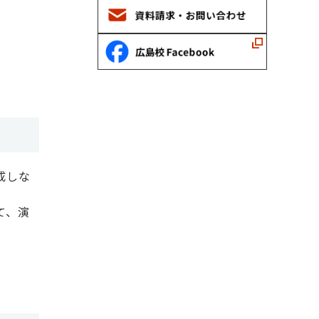
成しな
て、演