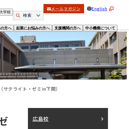
メールマガジン
English
大学校
検索
みの方へ
起業にお悩みの方へ
支援機関の方へ
中小機構について
（サテライト・ゼミin下関）
ゼ
広島校