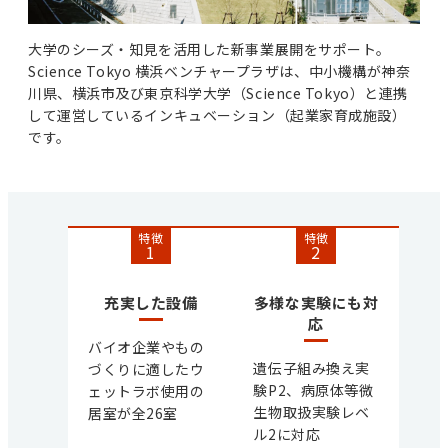
大学のシーズ・知見を活用した新事業展開をサポート。
Science Tokyo 横浜ベンチャープラザは、中小機構が神奈
川県、横浜市及び東京科学大学（Science Tokyo）と連携
して運営しているインキュベーション（起業家育成施設）
です。
特徴
特徴
1
2
充実した設備
多様な実験にも対
応
バイオ企業やもの
遺伝子組み換え実
づくりに適したウ
験P2、病原体等微
ェットラボ使用の
生物取扱実験レベ
居室が全26室
ル2に対応