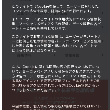
このサイトではCookieを使って、ユーザーに合わせた
コンテンツ広告や表示、随時の分析が行われます。
全国のインキュベーション施設
またユーザーによるサイトの利用状況についても情報収
集、ソーシャルメディアや広告配信、データ解析の各パ
メールマガジン
ートナーと情報を共有しています。
このサイトで収集された情報は、ユーザーが各パートナ
イベント・セ
調査報告書
ーに提供した他の情報や各パートナーのサービスを使用
ミナー一覧
した際に収集された情報と組み合わされ、各パートナー
によって処理が異なります。
採用情報
情報発信
なお、Cookieに関する同意内容の変更または改訂につ
J-Net21
いて、ヨーロッパ・アメリカ圏からアクセスされている
方は各ページに設置されているアイコン（画面左下にあ
る黒いアイコン）で変更が可能です。日本を含むその他
の地域からアクセスされている方はCookie宣言からい
独立行政法人 中小企業基盤整備機構
つでも行うことが可能です。
法人番号 2010405004147
〒105-8453 東京都港区虎ノ門3－5－1
今回の概要、個人情報の取り扱い機構についてはサイト
虎ノ門37森ビル