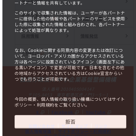
メールマガジン
ートナーと情報を共有しています。
このサイトで収集された情報は、ユーザーが各パートナ
イベント・セ
調査報告書
ーに提供した他の情報や各パートナーのサービスを使用
ミナー一覧
した際に収集された情報と組み合わされ、各パートナー
によって処理が異なります。
採用情報
情報発信
なお、Cookieに関する同意内容の変更または改訂につ
J-Net21
いて、ヨーロッパ・アメリカ圏からアクセスされている
方は各ページに設置されているアイコン（画面左下にあ
る黒いアイコン）で変更が可能です。日本を含むその他
の地域からアクセスされている方はCookie宣言からい
独立行政法人 中小企業基盤整備機構
つでも行うことが可能です。
法人番号 2010405004147
〒105-8453 東京都港区虎ノ門3－5－1
今回の概要、個人情報の取り扱い機構についてはサイト
虎ノ門37森ビル
ポリシー・利用規約をご覧ください。
X
Facebook
YouTube
拒否
お問い合わせ
サイトマップ
リンク
個人情報保護
サイトポリシー・利用規約