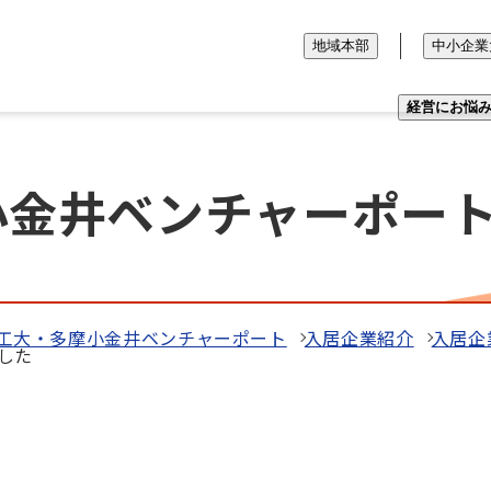
地域本部
中小企業
経営にお悩
小金井ベンチャーポー
工大・多摩小金井ベンチャーポート
入居企業紹介
入居企
ました