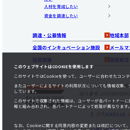
人材を育成したい
資金を調達したい
調達・公募情報
地域本部
全国のインキュベーション施設
メールマ
採用情報
情報発信
このウェブサイトはCOOKIEを使用します
このサイトではCookieを使って、ユーザーに合わせたコ
独立行政法人 中小企業
またユーザーによるサイトの利用状況についても情報収集、
しています。
法人番号 20104050041
このサイトで収集された情報は、ユーザーが各パートナーに
〒105-8453 東京都
報と組み合わされ、各パートナーによって処理が異なります
X
Facebook
なお、Cookieに関する同意内容の変更または改訂につい
お問い合わせ