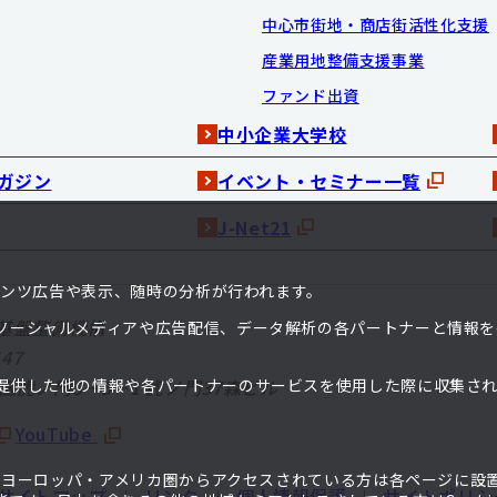
中心市街地・商店街活性化支援
産業用地整備支援事業
ファンド出資
中小企業大学校
ガジン
イベント・セミナー一覧
J-Net21
ンテンツ広告や表示、随時の分析が行われます。
基盤整備機構
ソーシャルメディアや広告配信、データ解析の各パートナーと情報を
47
提供した他の情報や各パートナーのサービスを使用した際に収集さ
港区虎ノ門3－5－1
虎ノ門37森ビル
。
YouTube
て、ヨーロッパ・アメリカ圏からアクセスされている方は各ページに設
サイトマップ
リンク
個人情報保護
サイトポリシ