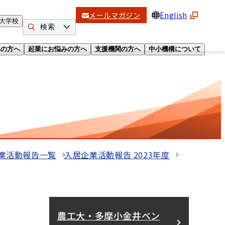
メールマガジン
English
大学校
検索
みの方へ
起業にお悩みの方へ
支援機関の方へ
中小機構について
ト
業活動報告一覧
入居企業活動報告 2023年度
農工大・多摩小金井ベン