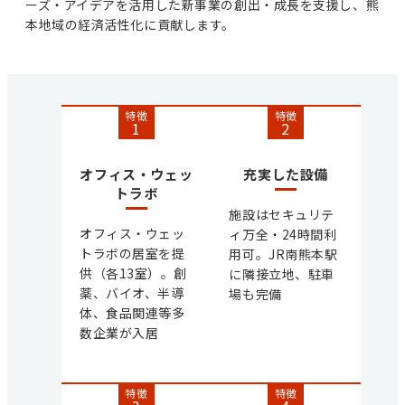
ーズ・アイデアを活用した新事業の創出・成長を支援し、熊
本地域の経済活性化に貢献します。
特徴
特徴
1
2
オフィス・ウェッ
充実した設備
トラボ
施設はセキュリテ
オフィス・ウェッ
ィ万全・24時間利
トラボの居室を提
用可。JR南熊本駅
供（各13室）。創
に隣接立地、駐車
薬、バイオ、半導
場も完備
体、食品関連等多
数企業が入居
特徴
特徴