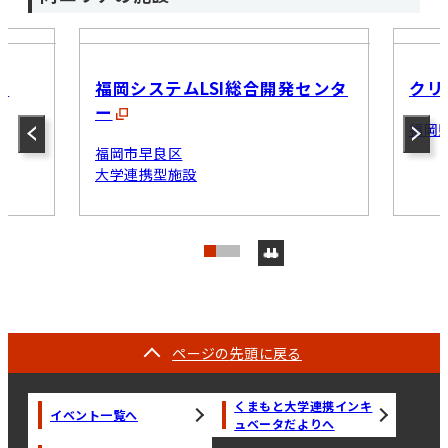
タ
福岡システムLSI総合開発センタ
クリ
ー
福岡
福岡市早良区
大学連携型施設
ページの
先頭に戻る
くまもと大学連携インキ
イベント一覧へ
ュベータだよりへ