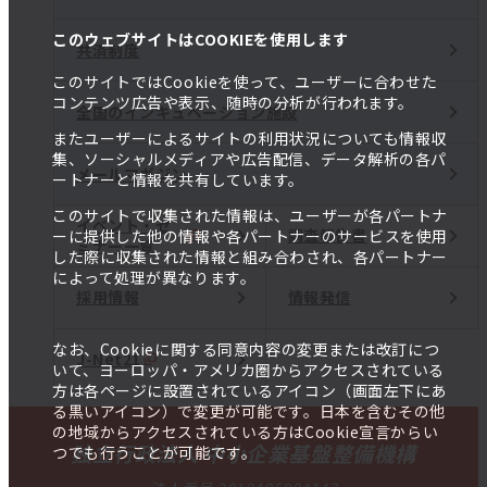
このウェブサイトはCOOKIEを使用します
共済制度
このサイトではCookieを使って、ユーザーに合わせた
コンテンツ広告や表示、随時の分析が行われます。
全国のインキュベーション施設
またユーザーによるサイトの利用状況についても情報収
集、ソーシャルメディアや広告配信、データ解析の各パ
メールマガジン
ートナーと情報を共有しています。
このサイトで収集された情報は、ユーザーが各パートナ
イベント・セ
調査報告書
ーに提供した他の情報や各パートナーのサービスを使用
ミナー一覧
した際に収集された情報と組み合わされ、各パートナー
によって処理が異なります。
採用情報
情報発信
なお、Cookieに関する同意内容の変更または改訂につ
J-Net21
いて、ヨーロッパ・アメリカ圏からアクセスされている
方は各ページに設置されているアイコン（画面左下にあ
る黒いアイコン）で変更が可能です。日本を含むその他
の地域からアクセスされている方はCookie宣言からい
独立行政法人 中小企業基盤整備機構
つでも行うことが可能です。