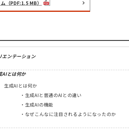
（PDF:1.5 MB）
リエンテーション
成AIとは何か
生成AIとは何か
・
生成AIと普通のAIとの違い
・
生成AIの機能
・
なぜこんなに注目されるようになったのか