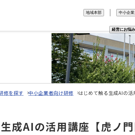
地域本部
中小企業
経営にお悩
研修を探す
中小企業者向け研修
はじめて触る生成AIの
触る生成AIの活用講座【虎ノ