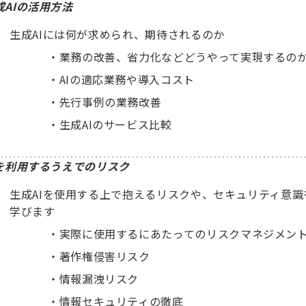
成AIの活用方法
生成AIには何が求められ、期待されるのか
・
業務の改善、省力化などどうやって実現するの
・
AIの適応業務や導入コスト
・
先行事例の業務改善
・
生成AIのサービス比較
Iを利用するうえでのリスク
生成AIを使用する上で抱えるリスクや、セキュリティ意識
学びます
・
実際に使用するにあたってのリスクマネジメン
・
著作権侵害リスク
・
情報漏洩リスク
・
情報セキュリティの徹底