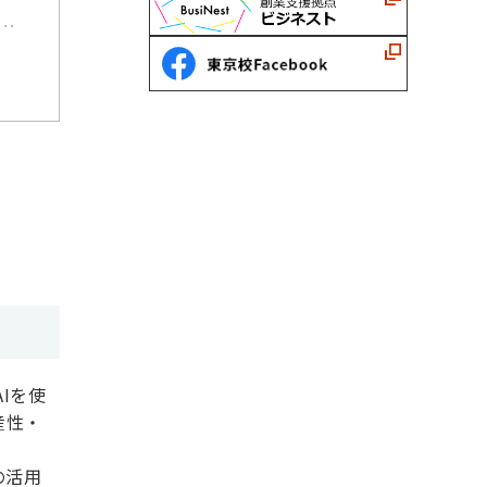
-
Iを使
産性・
の活用