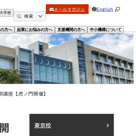
メールマガジン
English
大学校
検索
みの方へ
起業にお悩みの方へ
支援機関の方へ
中小機構について
活用講座【虎ノ門開催】
門開
東京校