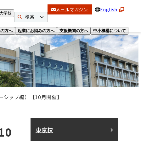
メールマガジン
English
大学校
検索
みの方へ
起業にお悩みの方へ
支援機関の方へ
中小機構について
ーシップ編）【10月開催】
10
東京校