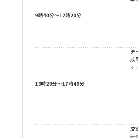
9時40分～12時20分
チ
成
す
13時20分～17時40分
交
研