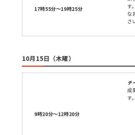
す
17時55分～19時25分
な
さ
10月15日（木曜）
チ
成
す
9時20分～12時20分