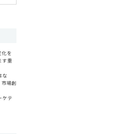
変化を
ます重
はな
。市場創
ーケテ