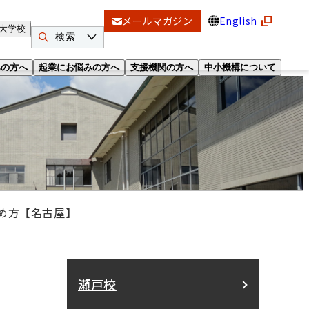
メールマガジン
English
大学校
検索
みの方へ
起業にお悩みの方へ
支援機関の方へ
中小機構について
め方【名古屋】
】
瀬戸校