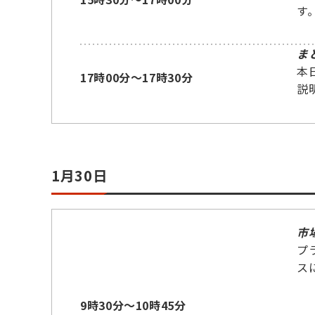
す
ま
本
17時00分～17時30分
説
1月30日
市
プ
ス
9時30分～10時45分