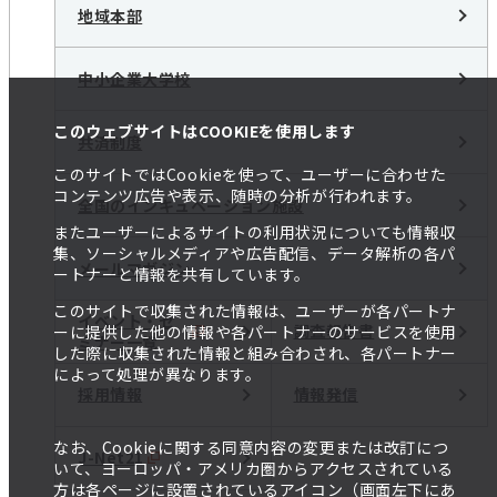
地域本部
中小企業大学校
このウェブサイトはCOOKIEを使用します
共済制度
このサイトではCookieを使って、ユーザーに合わせた
コンテンツ広告や表示、随時の分析が行われます。
全国のインキュベーション施設
またユーザーによるサイトの利用状況についても情報収
集、ソーシャルメディアや広告配信、データ解析の各パ
メールマガジン
ートナーと情報を共有しています。
このサイトで収集された情報は、ユーザーが各パートナ
イベント・セ
調査報告書
ーに提供した他の情報や各パートナーのサービスを使用
ミナー一覧
した際に収集された情報と組み合わされ、各パートナー
によって処理が異なります。
採用情報
情報発信
なお、Cookieに関する同意内容の変更または改訂につ
J-Net21
いて、ヨーロッパ・アメリカ圏からアクセスされている
方は各ページに設置されているアイコン（画面左下にあ