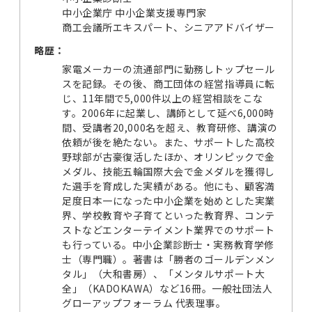
中小企業庁 中小企業支援専門家
商工会議所エキスパート、シニアアドバイザー
略歴：
家電メーカーの流通部門に勤務しトップセール
スを記録。その後、商工団体の経営指導員に転
じ、11年間で5,000件以上の経営相談をこな
す。2006年に起業し、講師として延べ6,000時
間、受講者20,000名を超え、教育研修、講演の
依頼が後を絶たない。また、サポートした高校
野球部が古豪復活したほか、オリンピックで金
メダル、技能五輪国際大会で金メダルを獲得し
た選手を育成した実績がある。他にも、顧客満
足度日本一になった中小企業を始めとした実業
界、学校教育や子育てといった教育界、コンテ
ストなどエンターテイメント業界でのサポート
も行っている。中小企業診断士・実務教育学修
士（専門職）。著書は「勝者のゴールデンメン
タル」（大和書房）、「メンタルサポート大
全」（KADOKAWA）など16冊。一般社団法人
グローアップフォーラム 代表理事。