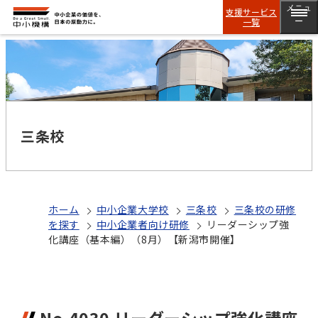
メニュ
支援サービス
一覧
ー
三条校
ホーム
中小企業大学校
三条校
三条校の研修
を探す
中小企業者向け研修
リーダーシップ強
化講座（基本編）（8月）【新潟市開催】