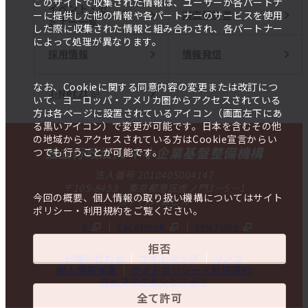
このサイトで収集された情報は、ユーザーが各パートナ
イベント・セ
調査報告書
ーに提供した他の情報や各パートナーのサービスを使用
ミナー一覧
した際に収集された情報と組み合わされ、各パートナー
によって処理が異なります。
採用情報
情報発信
なお、Cookieに関する同意内容の変更または改訂につ
J-Net21
いて、ヨーロッパ・アメリカ圏からアクセスされている
方は各ページに設置されているアイコン（画面左下にあ
る黒いアイコン）で変更が可能です。日本を含むその他
の地域からアクセスされている方はCookie宣言からい
独立行政法人 中小企業基盤整備機構
つでも行うことが可能です。
法人番号 2010405004147
〒105-8453 東京都港区虎ノ門3－5－1
今回の概要、個人情報の取り扱い機構についてはサイト
虎ノ門37森ビル
ポリシー・利用規約をご覧ください。
X
Facebook
YouTube
拒否
お問い合わせ
サイトマップ
リンク
個人情報保護
サイトポリシー・利用規約
ウェブアクセシビリティ
全て許可