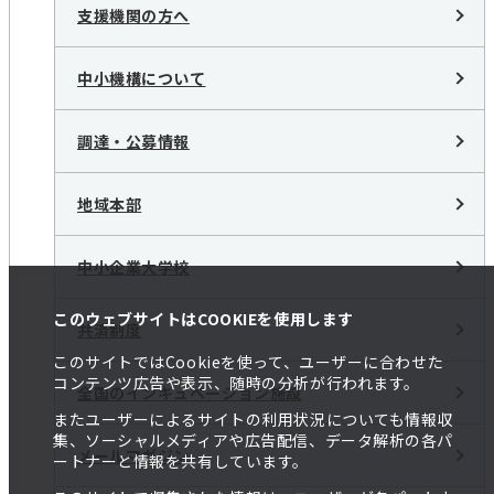
支援機関の方へ
中小機構について
調達・公募情報
地域本部
中小企業大学校
このウェブサイトはCOOKIEを使用します
共済制度
このサイトではCookieを使って、ユーザーに合わせた
コンテンツ広告や表示、随時の分析が行われます。
全国のインキュベーション施設
またユーザーによるサイトの利用状況についても情報収
集、ソーシャルメディアや広告配信、データ解析の各パ
メールマガジン
ートナーと情報を共有しています。