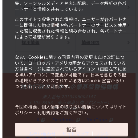
集、ソーシャルメディアや広告配信、データ解析の各パ
メールマガジン
ートナーと情報を共有しています。
このサイトで収集された情報は、ユーザーが各パートナ
イベント・セ
調査報告書
ーに提供した他の情報や各パートナーのサービスを使用
ミナー一覧
した際に収集された情報と組み合わされ、各パートナー
によって処理が異なります。
採用情報
情報発信
なお、Cookieに関する同意内容の変更または改訂につ
J-Net21
いて、ヨーロッパ・アメリカ圏からアクセスされている
方は各ページに設置されているアイコン（画面左下にあ
る黒いアイコン）で変更が可能です。日本を含むその他
の地域からアクセスされている方はCookie宣言からい
独立行政法人 中小企業基盤整備機構
つでも行うことが可能です。
法人番号 2010405004147
〒105-8453 東京都港区虎ノ門3－5－1
今回の概要、個人情報の取り扱い機構についてはサイト
虎ノ門37森ビル
ポリシー・利用規約をご覧ください。
X
Facebook
YouTube
拒否
お問い合わせ
サイトマップ
リンク