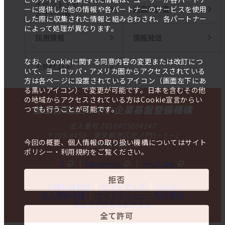
イベント・セ
調査報告書
ーに提供した他の情報や各パートナーのサービスを使用
ミナー一覧
した際に収集された情報と組み合わされ、各パートナー
によって処理が異なります。
採用情報
情報発信
なお、Cookieに関する同意内容の変更または改訂につ
J-Net21
いて、ヨーロッパ・アメリカ圏からアクセスされている
方は各ページに設置されているアイコン（画面左下にあ
る黒いアイコン）で変更が可能です。日本を含むその他
の地域からアクセスされている方はCookie宣言からい
独立行政法人 中小企業基盤整備機構
つでも行うことが可能です。
法人番号 2010405004147
〒105-8453 東京都港区虎ノ門3－5－1
今回の概要、個人情報の取り扱い機構についてはサイト
虎ノ門37森ビル
ポリシー・利用規約をご覧ください。
X
Facebook
YouTube
拒否
お問い合わせ
サイトマップ
リンク
個人情報保護
サイトポリシー・利用規約
ウェブアクセシビリティ
全て許可