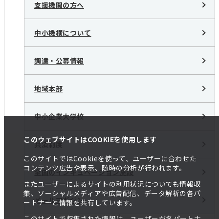
支援機関の方へ
中小機構について
調達・公募情報
地域本部
中小企業大学校
このウェブサイトはCOOKIEを使用します
共済制度
このサイトではCookieを使って、ユーザーに合わせた
コンテンツ広告や表示、随時の分析が行われます。
全国のインキュベーション施設
またユーザーによるサイトの利用状況についても情報収
集、ソーシャルメディアや広告配信、データ解析の各パ
メールマガジン
ートナーと情報を共有しています。
このサイトで収集された情報は、ユーザーが各パートナ