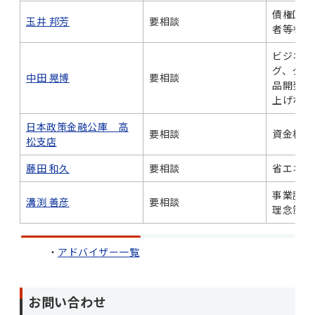
債権回収
玉井 邦芳
要相談
者等を対
ビジネス
グ、クリ
中田 晃博
要相談
品開発、
上げなど
日本政策金融公庫 高
要相談
資金相談
松支店
藤田 和久
要相談
省エネル
事業計画
溝渕 善彦
要相談
理念策定
アドバイザー一覧
お問い合わせ