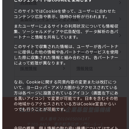
共済制度
このサイトではCookieを使って、ユーザーに合わせた
コンテンツ広告や表示、随時の分析が行われます。
全国のインキュベーション施設
またユーザーによるサイトの利用状況についても情報収
集、ソーシャルメディアや広告配信、データ解析の各パ
メールマガジン
ートナーと情報を共有しています。
このサイトで収集された情報は、ユーザーが各パートナ
イベント・セ
調査報告書
ーに提供した他の情報や各パートナーのサービスを使用
ミナー一覧
した際に収集された情報と組み合わされ、各パートナー
によって処理が異なります。
採用情報
情報発信
なお、Cookieに関する同意内容の変更または改訂につ
J-Net21
いて、ヨーロッパ・アメリカ圏からアクセスされている
方は各ページに設置されているアイコン（画面左下にあ
る黒いアイコン）で変更が可能です。日本を含むその他
の地域からアクセスされている方はCookie宣言からい
独立行政法人 中小企業基盤整備機構
つでも行うことが可能です。
法人番号 2010405004147
〒105-8453 東京都港区虎ノ門3－5－1
今回の概要、個人情報の取り扱い機構についてはサイト