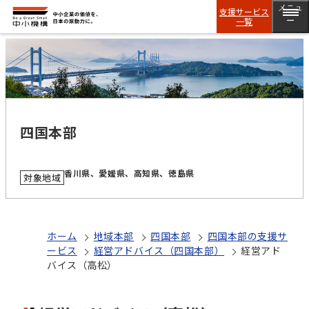
メニュ
支援サービス
一覧
ー
四国本部
香川県、愛媛県、高知県、徳島県
対象地域
ホーム
地域本部
四国本部
四国本部の支援サ
ービス
経営アドバイス（四国本部）
経営アド
バイス（高松）