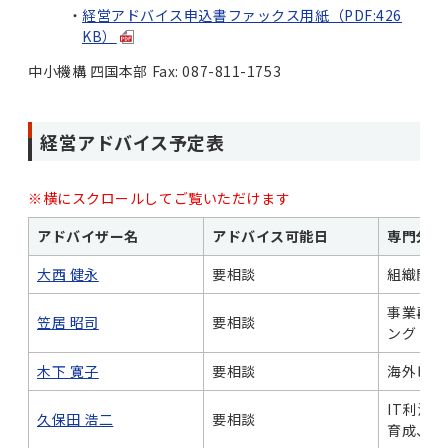
経営アドバイス申込書ファックス用紙（PDF:426
KB）
中小機構 四国本部 Fax: 087-811-1753
経営アドバイス予定表
※横にスクロールしてご覧いただけます
アドバイザー名
アドバイス可能日
専門分野
大西 健永
要相談
組織開発
事業再生
笠居 昭司
要相談
ング
木下 寛子
要相談
海外ビジ
IT利活
久保田 浩二
要相談
育成、人