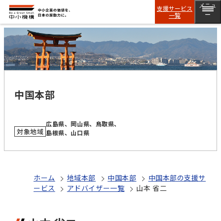
メニュ
支援サービス
一覧
ー
中国本部
広島県、岡山県、鳥取県、
対象地域
島根県、山口県
ホーム
地域本部
中国本部
中国本部の支援サ
ービス
アドバイザー一覧
山本 省二