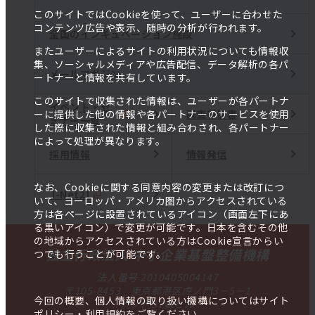
このサイトではCookieを使って、ユーザーに合わせた
コンテンツ広告や表示、随時の分析が行われます。
全国のインキュベーション施設
またユーザーによるサイトの利用状況についても情報収
集、ソーシャルメディアや広告配信、データ解析の各パ
メールマガジン
ートナーと情報を共有しています。
このサイトで収集された情報は、ユーザーが各パートナ
イベント・セ
調査報告書
ーに提供した他の情報や各パートナーのサービスを使用
ミナー一覧
した際に収集された情報と組み合わされ、各パートナー
によって処理が異なります。
採用情報
情報発信
なお、Cookieに関する同意内容の変更または改訂につ
J-Net21
いて、ヨーロッパ・アメリカ圏からアクセスされている
方は各ページに設置されているアイコン（画面左下にあ
る黒いアイコン）で変更が可能です。日本を含むその他
の地域からアクセスされている方はCookie宣言からい
独立行政法人 中小企業基盤整備機構
つでも行うことが可能です。
法人番号 2010405004147
〒105-8453 東京都港区虎ノ門3－5－1
今回の概要、個人情報の取り扱い機構についてはサイト
虎ノ門37森ビル
ポリシー・利用規約をご覧ください。