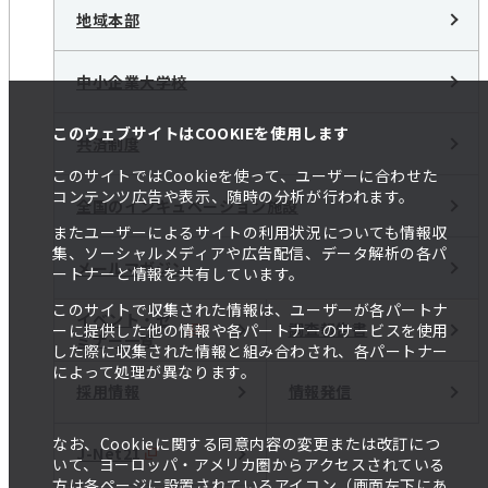
地域本部
中小企業大学校
このウェブサイトはCOOKIEを使用します
共済制度
このサイトではCookieを使って、ユーザーに合わせた
コンテンツ広告や表示、随時の分析が行われます。
全国のインキュベーション施設
またユーザーによるサイトの利用状況についても情報収
集、ソーシャルメディアや広告配信、データ解析の各パ
メールマガジン
ートナーと情報を共有しています。
このサイトで収集された情報は、ユーザーが各パートナ
イベント・セ
調査報告書
ーに提供した他の情報や各パートナーのサービスを使用
ミナー一覧
した際に収集された情報と組み合わされ、各パートナー
によって処理が異なります。
採用情報
情報発信
なお、Cookieに関する同意内容の変更または改訂につ
J-Net21
いて、ヨーロッパ・アメリカ圏からアクセスされている
方は各ページに設置されているアイコン（画面左下にあ