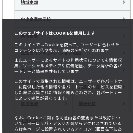
地域本部
中小企業大学校
このウェブサイトはCOOKIEを使用します
共済制度
このサイトではCookieを使って、ユーザーに合わせた
コンテンツ広告や表示、随時の分析が行われます。
全国のインキュベーション施設
またユーザーによるサイトの利用状況についても情報収
集、ソーシャルメディアや広告配信、データ解析の各パ
メールマガジン
ートナーと情報を共有しています。
このサイトで収集された情報は、ユーザーが各パートナ
イベント・セ
調査報告書
ーに提供した他の情報や各パートナーのサービスを使用
ミナー一覧
した際に収集された情報と組み合わされ、各パートナー
によって処理が異なります。
採用情報
情報発信
なお、Cookieに関する同意内容の変更または改訂につ
J-Net21
いて、ヨーロッパ・アメリカ圏からアクセスされている
方は各ページに設置されているアイコン（画面左下にあ