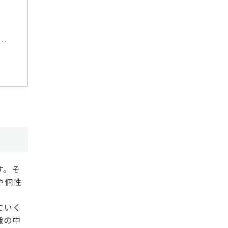
す。そ
や個性
ていく
織の中