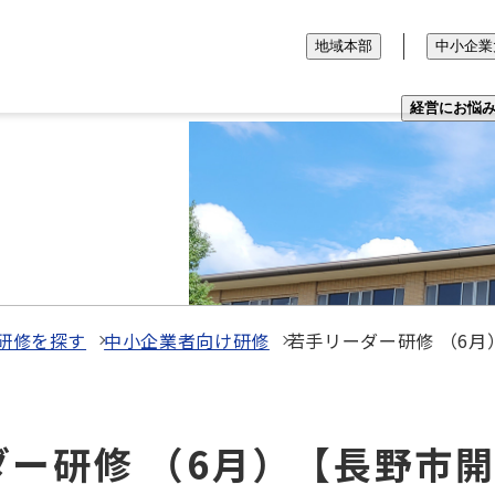
地域本部
中小企業
経営にお悩
研修を探す
中小企業者向け研修
若手リーダー研修 （6
ーダー研修 （6月）【長野市