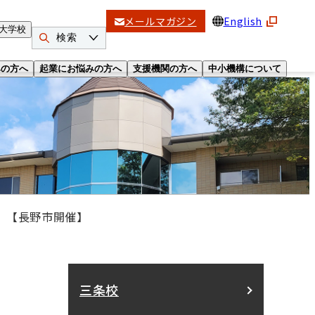
メールマガジン
English
大学校
検索
みの方へ
起業にお悩みの方へ
支援機関の方へ
中小機構について
月）【長野市開催】
開
三条校