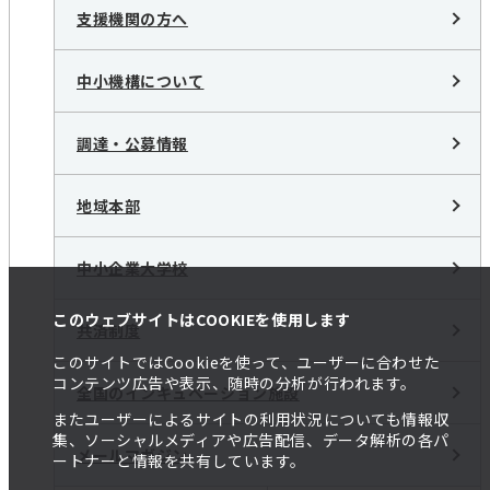
支援機関の方へ
中小機構について
調達・公募情報
地域本部
中小企業大学校
このウェブサイトはCOOKIEを使用します
共済制度
このサイトではCookieを使って、ユーザーに合わせた
コンテンツ広告や表示、随時の分析が行われます。
全国のインキュベーション施設
またユーザーによるサイトの利用状況についても情報収
集、ソーシャルメディアや広告配信、データ解析の各パ
メールマガジン
ートナーと情報を共有しています。