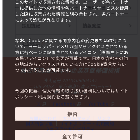
このサイトで収集された情報は、ユーザーが各パートナ
イベント・セ
調査報告書
ーに提供した他の情報や各パートナーのサービスを使用
ミナー一覧
した際に収集された情報と組み合わされ、各パートナー
によって処理が異なります。
採用情報
情報発信
なお、Cookieに関する同意内容の変更または改訂につ
J-Net21
いて、ヨーロッパ・アメリカ圏からアクセスされている
方は各ページに設置されているアイコン（画面左下にあ
る黒いアイコン）で変更が可能です。日本を含むその他
の地域からアクセスされている方はCookie宣言からい
独立行政法人 中小企業基盤整備機構
つでも行うことが可能です。
法人番号 2010405004147
〒105-8453 東京都港区虎ノ門3－5－1
今回の概要、個人情報の取り扱い機構についてはサイト
虎ノ門37森ビル
ポリシー・利用規約をご覧ください。
X
Facebook
YouTube
拒否
お問い合わせ
サイトマップ
リンク
個人情報保護
サイトポリシー・利用規約
ウェブアクセシビリティ
全て許可