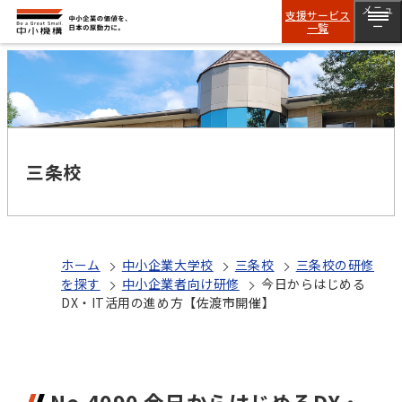
メニュ
支援サービス
一覧
ー
三条校
ホーム
中小企業大学校
三条校
三条校の研修
を探す
中小企業者向け研修
今日からはじめる
DX・IT活用の進め方【佐渡市開催】