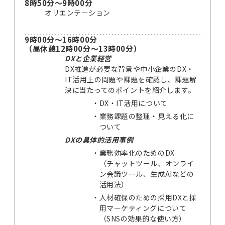
8時50分～9時00分
オリエンテーション
9時00分～16時00分
（昼休憩12時00分～13時00分）
DXと企業経営
DX推進が必要な背景や中小企業のDX・
IT活用上の問題や課題を確認し、課題解
決に当たってのポイントを紹介します。
・
DX・IT活用について
・
業務課題の整理・見える化に
ついて
DXの具体的活用事例
・
業務効率化のためのDX
（チャットツール、オンライ
ン会議ツール、生成AIなどの
活用法）
・
人材確保のための採用DXと採
用マーケティングについて
（SNSの効果的な使い方）