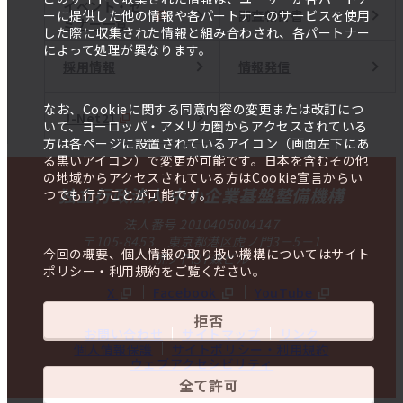
イベント・セ
調査報告書
ーに提供した他の情報や各パートナーのサービスを使用
ミナー一覧
した際に収集された情報と組み合わされ、各パートナー
によって処理が異なります。
採用情報
情報発信
なお、Cookieに関する同意内容の変更または改訂につ
J-Net21
いて、ヨーロッパ・アメリカ圏からアクセスされている
方は各ページに設置されているアイコン（画面左下にあ
る黒いアイコン）で変更が可能です。日本を含むその他
の地域からアクセスされている方はCookie宣言からい
独立行政法人 中小企業基盤整備機構
つでも行うことが可能です。
法人番号 2010405004147
〒105-8453 東京都港区虎ノ門3－5－1
今回の概要、個人情報の取り扱い機構についてはサイト
虎ノ門37森ビル
ポリシー・利用規約をご覧ください。
X
Facebook
YouTube
拒否
お問い合わせ
サイトマップ
リンク
個人情報保護
サイトポリシー・利用規約
ウェブアクセシビリティ
全て許可