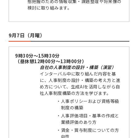
態把握のための情報収集・課題整理や将来像の
検討に取り組みます。
9月7日（月曜）
9時30分～15時30分
（昼休憩12時00分～13時00分）
自社の人事制度の設計・構築（演習）
インターバル中に取り組んだ内容を基
に、人事制度の設計・構築の考え方と進
め方について、生成AIを活用しながら自
社人事制度構築の方法を学びます。
・
人事ポリシーおよび資格等級
制度の構築
・
人事評価項目・基準の作成と
業績評価のあり方
・
賃金・賞与制度についての方
向性