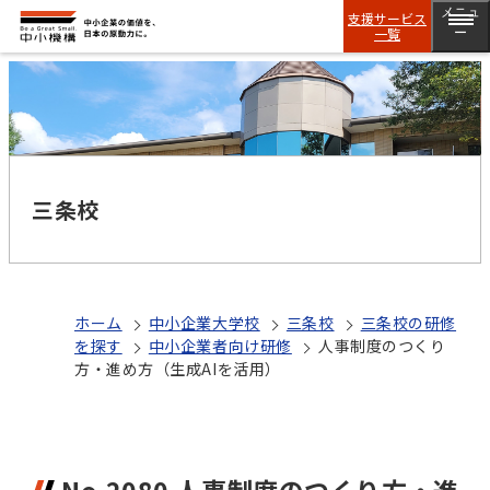
メニュ
支援サービス
一覧
ー
三条校
ホーム
中小企業大学校
三条校
三条校の研修
を探す
中小企業者向け研修
人事制度のつくり
方・進め方（生成AIを活用）