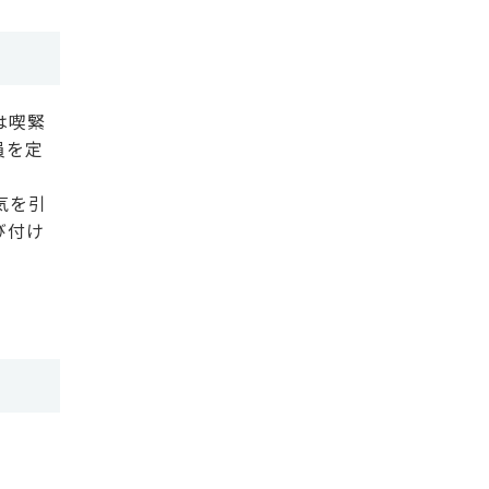
は喫緊
員を定
気を引
び付け