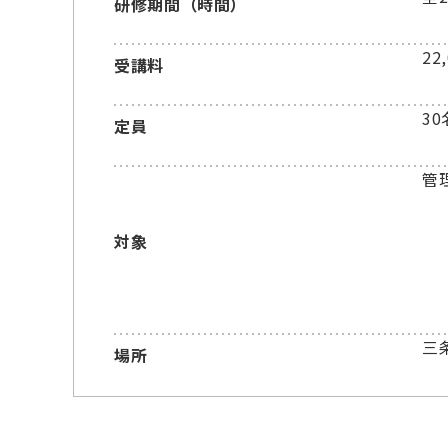
研修期間（時間）
22
受講料
30
定員
管
対象
三
場所