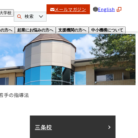
メールマガジン
English
大学校
検索
みの方へ
起業にお悩みの方へ
支援機関の方へ
中小機構について
若手の指導法
法
三条校