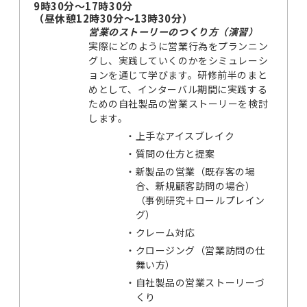
9時30分～17時30分
（昼休憩12時30分～13時30分）
営業のストーリーのつくり方（演習）
実際にどのように営業行為をプランニン
グし、実践していくのかをシミュレーシ
ョンを通じて学びます。研修前半のまと
めとして、インターバル期間に実践する
ための自社製品の営業ストーリーを検討
します。
・
上手なアイスブレイク
・
質問の仕方と提案
・
新製品の営業（既存客の場
合、新規顧客訪問の場合）
（事例研究＋ロールプレイン
グ）
・
クレーム対応
・
クロージング（営業訪問の仕
舞い方）
・
自社製品の営業ストーリーづ
くり