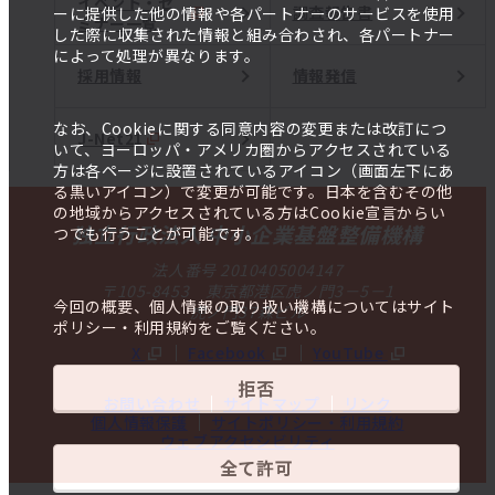
イベント・セ
調査報告書
ーに提供した他の情報や各パートナーのサービスを使用
ミナー一覧
した際に収集された情報と組み合わされ、各パートナー
によって処理が異なります。
採用情報
情報発信
なお、Cookieに関する同意内容の変更または改訂につ
J-Net21
いて、ヨーロッパ・アメリカ圏からアクセスされている
方は各ページに設置されているアイコン（画面左下にあ
る黒いアイコン）で変更が可能です。日本を含むその他
の地域からアクセスされている方はCookie宣言からい
独立行政法人 中小企業基盤整備機構
つでも行うことが可能です。
法人番号 2010405004147
〒105-8453 東京都港区虎ノ門3－5－1
今回の概要、個人情報の取り扱い機構についてはサイト
虎ノ門37森ビル
ポリシー・利用規約をご覧ください。
X
Facebook
YouTube
拒否
お問い合わせ
サイトマップ
リンク
個人情報保護
サイトポリシー・利用規約
ウェブアクセシビリティ
全て許可