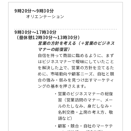
9時20分～9時30分
オリエンテーション
9時30分～17時30分
（昼休憩12時30分～13時30分）
営業の方針を考える（＋営業のビジネス
マナーの総復習）
自信を持って商談に臨めるように、まず
はビジネスマナーで曖昧にしていたこと
を解決した上で、営業の方針を立てるた
めに、市場動向や顧客ニーズ、自社と競
合の強み・弱みを見つけ出すマーケティ
ングの基本を押さえます。
・
営業のビジネスマナーの総復
習（営業訪問のマナー、メー
ルのたしなみ、身だしなみ・
名刺交換・上席の考え方、敬
語など）
・
顧客・競合・自社のマーケテ