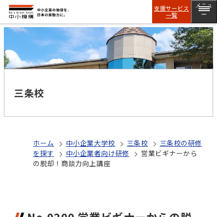
メニュ
支援サービス
一覧
ー
三条校
ホーム
中小企業大学校
三条校
三条校の研修
を探す
中小企業者向け研修
営業ビギナーから
の脱却！商談力向上講座