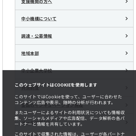
支援機関の方へ
中小機構について
調達・公募情報
地域本部
中小企業大学校
このウェブサイトはCOOKIEを使用します
共済制度
このサイトではCookieを使って、ユーザーに合わせた
コンテンツ広告や表示、随時の分析が行われます。
全国のインキュベーション施設
またユーザーによるサイトの利用状況についても情報収
集、ソーシャルメディアや広告配信、データ解析の各パ
メールマガジン
ートナーと情報を共有しています。
このサイトで収集された情報は、ユーザーが各パートナ