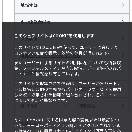
地域本部
中小企業大学校
このウェブサイトはCOOKIEを使用します
共済制度
このサイトではCookieを使って、ユーザーに合わせた
コンテンツ広告や表示、随時の分析が行われます。
全国のインキュベーション施設
またユーザーによるサイトの利用状況についても情報収
集、ソーシャルメディアや広告配信、データ解析の各パ
メールマガジン
ートナーと情報を共有しています。
このサイトで収集された情報は、ユーザーが各パートナ
イベント・セ
調査報告書
ーに提供した他の情報や各パートナーのサービスを使用
ミナー一覧
した際に収集された情報と組み合わされ、各パートナー
によって処理が異なります。
採用情報
情報発信
なお、Cookieに関する同意内容の変更または改訂につ
J-Net21
いて、ヨーロッパ・アメリカ圏からアクセスされている
方は各ページに設置されているアイコン（画面左下にあ