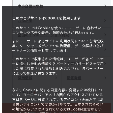
中小企業大学校
このウェブサイトはCOOKIEを使用します
共済制度
このサイトではCookieを使って、ユーザーに合わせた
コンテンツ広告や表示、随時の分析が行われます。
全国のインキュベーション施設
またユーザーによるサイトの利用状況についても情報収
集、ソーシャルメディアや広告配信、データ解析の各パ
メールマガジン
ートナーと情報を共有しています。
このサイトで収集された情報は、ユーザーが各パートナ
イベント・セ
調査報告書
ーに提供した他の情報や各パートナーのサービスを使用
ミナー一覧
した際に収集された情報と組み合わされ、各パートナー
によって処理が異なります。
採用情報
情報発信
なお、Cookieに関する同意内容の変更または改訂につ
J-Net21
いて、ヨーロッパ・アメリカ圏からアクセスされている
方は各ページに設置されているアイコン（画面左下にあ
る黒いアイコン）で変更が可能です。日本を含むその他
の地域からアクセスされている方はCookie宣言からい