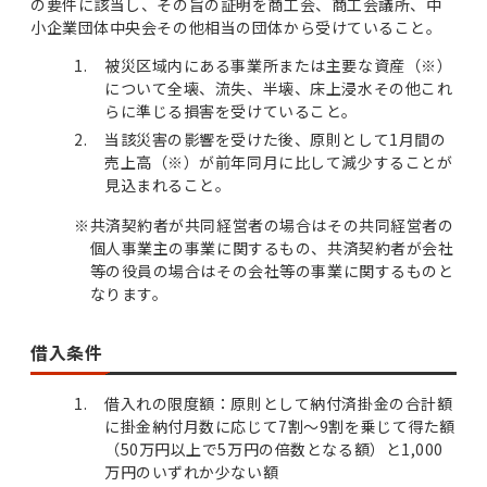
の要件に該当し、その旨の証明を商工会、商工会議所、中
小企業団体中央会その他相当の団体から受けていること。
被災区域内にある事業所または主要な資産（※）
について全壊、流失、半壊、床上浸水その他これ
らに準じる損害を受けていること。
当該災害の影響を受けた後、原則として1月間の
売上高（※）が前年同月に比して減少することが
見込まれること。
※
共済契約者が共同経営者の場合はその共同経営者の
個人事業主の事業に関するもの、共済契約者が会社
等の役員の場合はその会社等の事業に関するものと
なります。
借入条件
借入れの限度額：原則として納付済掛金の合計額
に掛金納付月数に応じて7割～9割を乗じて得た額
（50万円以上で5万円の倍数となる額）と1,000
万円のいずれか少ない額