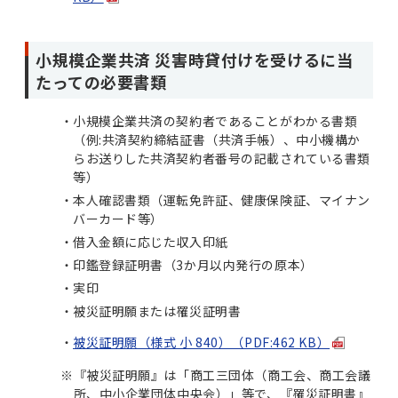
小規模企業共済 災害時貸付けを受けるに当
たっての必要書類
小規模企業共済の契約者であることがわかる書類
（例:共済契約締結証書（共済手帳）、中小機構か
らお送りした共済契約者番号の記載されている書類
等）
本人確認書類（運転免許証、健康保険証、マイナン
バーカード等）
借入金額に応じた収入印紙
印鑑登録証明書（3か月以内発行の原本）
実印
被災証明願または罹災証明書
被災証明願（様式 小 840）（PDF:462 KB）
※
『被災証明願』は「商工三団体（商工会、商工会議
所、中小企業団体中央会）」等で、『罹災証明書』