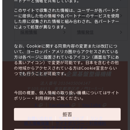
ートナーと情報を共有しています。
このサイトで収集された情報は、ユーザーが各パートナ
イベント・セ
調査報告書
ーに提供した他の情報や各パートナーのサービスを使用
ミナー一覧
した際に収集された情報と組み合わされ、各パートナー
によって処理が異なります。
採用情報
情報発信
なお、Cookieに関する同意内容の変更または改訂につ
J-Net21
いて、ヨーロッパ・アメリカ圏からアクセスされている
方は各ページに設置されているアイコン（画面左下にあ
る黒いアイコン）で変更が可能です。日本を含むその他
の地域からアクセスされている方はCookie宣言からい
独立行政法人 中小企業基盤整備機構
つでも行うことが可能です。
法人番号 2010405004147
〒105-8453 東京都港区虎ノ門3－5－1
今回の概要、個人情報の取り扱い機構についてはサイト
虎ノ門37森ビル
ポリシー・利用規約をご覧ください。
X
Facebook
YouTube
拒否
お問い合わせ
サイトマップ
リンク
個人情報保護
サイトポリシー・利用規約
ウェブアクセシビリティ