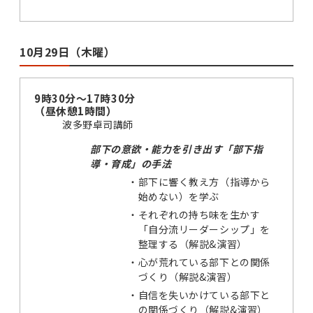
10月29日（木曜）
9時30分～17時30分
（昼休憩1時間）
波多野卓司講師
部下の意欲・能力を引き出す「部下指
導・育成」の手法
・
部下に響く教え方（指導から
始めない）を学ぶ
・
それぞれの持ち味を生かす
「自分流リーダーシップ」を
整理する（解説&演習）
・
心が荒れている部下との関係
づくり（解説&演習）
・
自信を失いかけている部下と
の関係づくり（解説&演習）