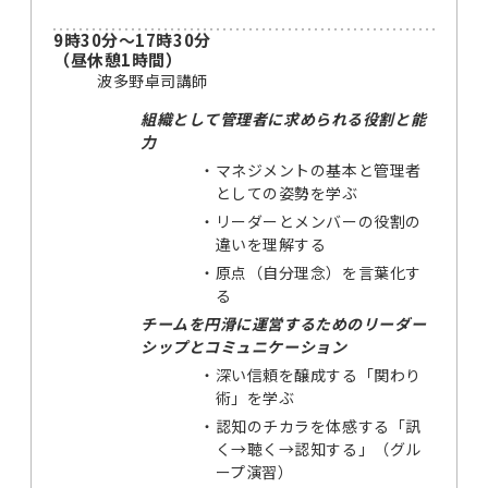
9時30分～17時30分
（昼休憩1時間）
波多野卓司講師
組織として管理者に求められる役割と能
力
・
マネジメントの基本と管理者
としての姿勢を学ぶ
・
リーダーとメンバーの役割の
違いを理解する
・
原点（自分理念）を言葉化す
る
チームを円滑に運営するためのリーダー
シップとコミュニケーション
・
深い信頼を醸成する「関わり
術」を学ぶ
・
認知のチカラを体感する「訊
く→聴く→認知する」（グル
ープ演習）