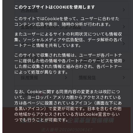
このウェブサイトはCOOKIEを使用します
共済制度
このサイトではCookieを使って、ユーザーに合わせた
コンテンツ広告や表示、随時の分析が行われます。
全国のインキュベーション施設
またユーザーによるサイトの利用状況についても情報収
集、ソーシャルメディアや広告配信、データ解析の各パ
メールマガジン
ートナーと情報を共有しています。
このサイトで収集された情報は、ユーザーが各パートナ
イベント・セ
調査報告書
ーに提供した他の情報や各パートナーのサービスを使用
ミナー一覧
した際に収集された情報と組み合わされ、各パートナー
によって処理が異なります。
採用情報
情報発信
なお、Cookieに関する同意内容の変更または改訂につ
J-Net21
いて、ヨーロッパ・アメリカ圏からアクセスされている
方は各ページに設置されているアイコン（画面左下にあ
る黒いアイコン）で変更が可能です。日本を含むその他
の地域からアクセスされている方はCookie宣言からい
独立行政法人 中小企業基盤整備機構
つでも行うことが可能です。
法人番号 2010405004147