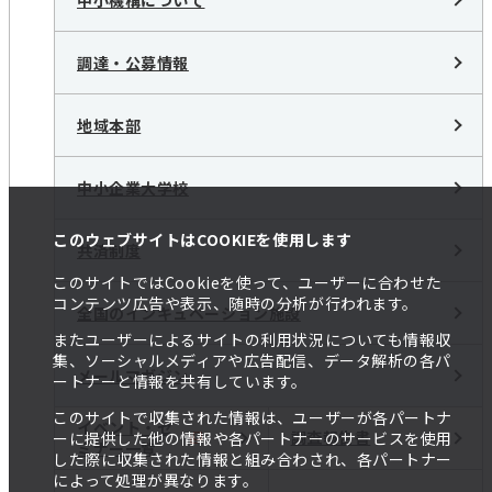
調達・公募情報
地域本部
中小企業大学校
このウェブサイトはCOOKIEを使用します
共済制度
このサイトではCookieを使って、ユーザーに合わせた
コンテンツ広告や表示、随時の分析が行われます。
全国のインキュベーション施設
またユーザーによるサイトの利用状況についても情報収
集、ソーシャルメディアや広告配信、データ解析の各パ
メールマガジン
ートナーと情報を共有しています。
このサイトで収集された情報は、ユーザーが各パートナ
イベント・セ
調査報告書
ーに提供した他の情報や各パートナーのサービスを使用
ミナー一覧
した際に収集された情報と組み合わされ、各パートナー
によって処理が異なります。