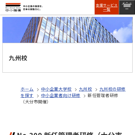
メニュ
支援サービス
一覧
ー
九州校
ホーム
中小企業大学校
九州校
九州校の研修
を探す
中小企業者向け研修
新任管理者研修
（大分市開催）