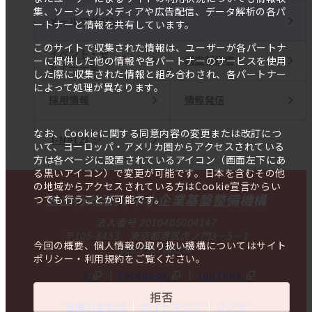
集、ソーシャルメディアや広告配信、データ解析の各パ
メールマガジン
ートナーと情報を共有しています。
このサイトで収集された情報は、ユーザーが各パートナ
イベント・セ
調査報告書
ーに提供した他の情報や各パートナーのサービスを使用
ミナー一覧
した際に収集された情報と組み合わされ、各パートナー
によって処理が異なります。
採用情報
情報発信
なお、Cookieに関する同意内容の変更または改訂につ
J-Net21
いて、ヨーロッパ・アメリカ圏からアクセスされている
方は各ページに設置されているアイコン（画面左下にあ
る黒いアイコン）で変更が可能です。日本を含むその他
の地域からアクセスされている方はCookie宣言からい
独立行政法人 中小企業基盤整備機構
つでも行うことが可能です。
法人番号 2010405004147
〒105-8453 東京都港区虎ノ門3－5－1
今回の概要、個人情報の取り扱い機構についてはサイト
虎ノ門37森ビル
ポリシー・利用規約をご覧ください。
X
Facebook
YouTube
拒否
お問い合わせ
サイトマップ
リンク