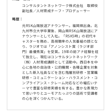
コンサルタントネットワーク株式会社 取締役
副社長／人材育成チーフ・プロデューサー
略歴：
元RSK山陽放送アナウンサー。福岡県出身。北
九州市立大学卒業後、岡山県RSK山陽放送にア
ナウンサーとして入社。「RSK5時」の初代キ
ャスターを務め、高視聴率の人気番組の顔とな
り、ラジオでは「アノンシスト賞（ラジオ部
門）最優秀賞」を受賞。19年の局アナ経験を経
て独立し、現在はコンサルタントネットワーク
（株）人材育成講師として活動中。西日本を中
心に各地の自治体・公的機関・各種企業を対象
とした新入社員などを含む階層別研修・営業職
研修・コミュニケーション・ハラスメント・コ
ンプライアンス・クレーム対応などの幅広いテ
ーマで豊富な研修実績を有する。豊かな表現力
で思いやりとユーモアたっぷりの話術で受講者
の心を深くつかんでいる。