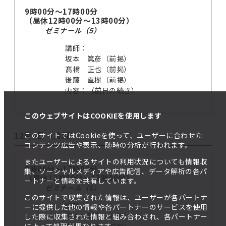
9時00分～17時00分
（昼休12時00分～13時00分）
ゼミナール（5）
講師：
坂本 篤彦（前掲）
髙橋 正也（前掲）
後藤 直樹（前掲）
内容：（前日の続き）
このウェブサイトはCOOKIEを使用します
12月4日（金曜）
このサイトではCookieを使って、ユーザーに合わせた
コンテンツ広告や表示、随時の分析が行われます。
またユーザーによるサイトの利用状況についても情報収
9時00分～17時00分
集、ソーシャルメディアや広告配信、データ解析の各パ
（昼休12時00分～13時00分）
ートナーと情報を共有しています。
ゼミナール（6）
このサイトで収集された情報は、ユーザーが各パートナ
講師：
ーに提供した他の情報や各パートナーのサービスを使用
坂本 篤彦（前掲）
した際に収集された情報と組み合わされ、各パートナー