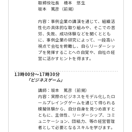
取締役社長 橋本 悠生
坂本 篤彦（前掲）
内容：事例企業の講演を通じて、組織活
性化の具体的な取り組みや、そこでの苦
労、失敗、成功体験などを聞くととも
に、事例企業の研究によって、一段高い
視点で会社を俯瞰し、自らリーダーシッ
プを発揮することへの自覚や、自社の経
営に活かすヒントを得ます。
13時00分～17時30分
「ビジネスゲーム」
講師：坂本 篤彦（前掲）
内容：実際のビジネスをモデル化したロ
ールプレイングゲームを通じて得られる
模擬体験から、自分自身を見つめ直すと
ともに、主体性、リーダーシップ、コミ
ュニケーション、団結力、等の経営管理
者として必要となるスキルを学びます。