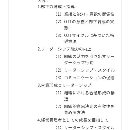
内容：
1.部下の育成・指導
（1）
業績と能力・意欲の関係性
（2）
OJTの意義と部下育成の実
態
（3）
OJTサイクルに基づいた指
導方法
2.リーダーシップ能力の向上
（1）
組織の活力を引き出すリー
ダーシップ行動
（2）
リーダーシップ・スタイル
（3）
コミュニケーションの促進
3.合意形成とリーダーシップ
（1）
組織における合意形成の構
造
（2）
組織的意思決定の有効性を
高める方法
4.経営管理者としての成長を目指して
（1）
リーダーシップ・スタイル