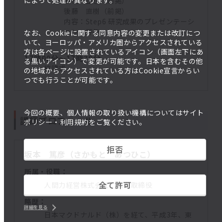
によって処理が異なります。
髙橋 正也（前掲）
後藤 直樹（前掲）
内容：Step6 研究成果のプレゼンテーシ
ョン・評価
なお、Cookieに関する同意内容の変更または改訂につ
いて、ヨーロッパ・アメリカ圏からアクセスされている
方は各ページに設置されているアイコン（画面左下にあ
17時00分～17時30分
る黒いアイコン）で変更が可能です。日本を含むその他
終講式
の地域からアクセスされている方はCookie宣言からい
つでも行うことが可能です。
今回の概要、個人情報の取り扱い機構についてはサイト
講師プロフィール
ポリシー・利用規約をご覧ください。
拒否
坂本 篤彦（さかもと あつひこ）
所属・役職：
全て許可
人間力経営株式会社 代表取締役
略歴：
詳細を見る
日本マクドナルド（株）を経て、平成3年、東