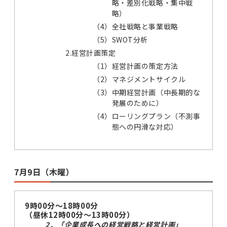
略・差別化戦略・集中戦
略）
（4）
全社戦略と事業戦略
（5）
SWOT分析
2.経営計画策定
（1）
経営計画の策定方法
（2）
マネジメントサイクル
（3）
中期経営計画（中長期的な
発展のために）
（4）
ローリングプラン（不測事
態への円滑な対応）
7月9日（木曜）
9時00分～18時00分
（昼休12時00分～13時00分）
2．「企業成長への経営戦略と経営計画」