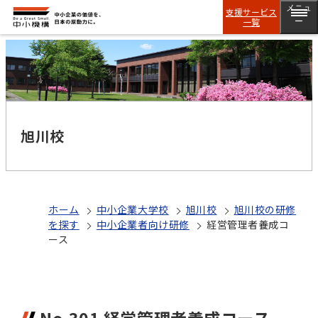
メニュ
支援サービス
一覧
ー
旭川校
ホーム
中小企業大学校
旭川校
旭川校の研修
を探す
中小企業者向け研修
経営管理者養成コ
ース