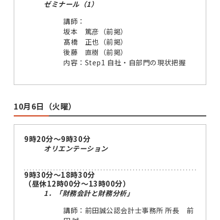
ゼミナール（1）
講師：
坂本 篤彦（前掲）
髙橋 正也（前掲）
後藤 直樹（前掲）
内容：Step1 自社・自部門の現状把握
10月6日（火曜）
9時20分～9時30分
オリエンテーション
9時30分～18時30分
（昼休12時00分～13時00分）
1．「財務会計と財務分析」
講師：前田誠公認会計士事務所 所長 前