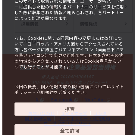
このサイトで収集された情報は、ユーザーが各パートナ
イベント・セ
調査報告書
ーに提供した他の情報や各パートナーのサービスを使用
ミナー一覧
した際に収集された情報と組み合わされ、各パートナー
によって処理が異なります。
採用情報
情報発信
なお、Cookieに関する同意内容の変更または改訂につ
J-Net21
いて、ヨーロッパ・アメリカ圏からアクセスされている
方は各ページに設置されているアイコン（画面左下にあ
る黒いアイコン）で変更が可能です。日本を含むその他
の地域からアクセスされている方はCookie宣言からい
独立行政法人 中小企業基盤整備機構
つでも行うことが可能です。
法人番号 2010405004147
〒105-8453 東京都港区虎ノ門3－5－1
今回の概要、個人情報の取り扱い機構についてはサイト
虎ノ門37森ビル
ポリシー・利用規約をご覧ください。
X
Facebook
YouTube
拒否
お問い合わせ
サイトマップ
リンク
個人情報保護
サイトポリシー・利用規約
ウェブアクセシビリティ
全て許可