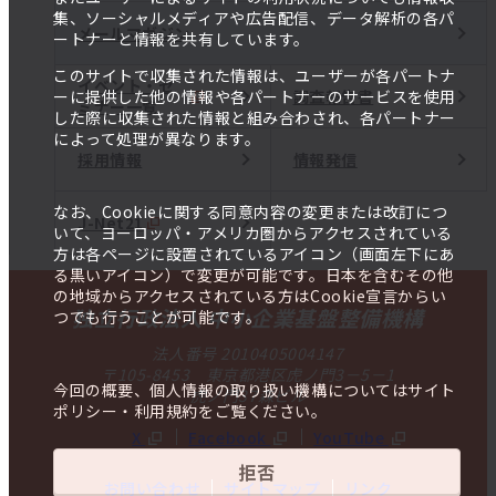
集、ソーシャルメディアや広告配信、データ解析の各パ
メールマガジン
ートナーと情報を共有しています。
このサイトで収集された情報は、ユーザーが各パートナ
イベント・セ
調査報告書
ーに提供した他の情報や各パートナーのサービスを使用
ミナー一覧
した際に収集された情報と組み合わされ、各パートナー
によって処理が異なります。
採用情報
情報発信
なお、Cookieに関する同意内容の変更または改訂につ
J-Net21
いて、ヨーロッパ・アメリカ圏からアクセスされている
方は各ページに設置されているアイコン（画面左下にあ
る黒いアイコン）で変更が可能です。日本を含むその他
の地域からアクセスされている方はCookie宣言からい
独立行政法人 中小企業基盤整備機構
つでも行うことが可能です。
法人番号 2010405004147
〒105-8453 東京都港区虎ノ門3－5－1
今回の概要、個人情報の取り扱い機構についてはサイト
虎ノ門37森ビル
ポリシー・利用規約をご覧ください。
X
Facebook
YouTube
拒否
お問い合わせ
サイトマップ
リンク