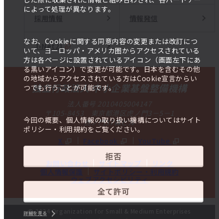
によって処理が異なります。
採用情報
情報発信
なお、Cookieに関する同意内容の変更または改訂につ
J-Net21
いて、ヨーロッパ・アメリカ圏からアクセスされている
方は各ページに設置されているアイコン（画面左下にあ
る黒いアイコン）で変更が可能です。日本を含むその他
の地域からアクセスされている方はCookie宣言からい
独立行政法人 中小企業基盤整備機構
つでも行うことが可能です。
法人番号 2010405004147
〒105-8453 東京都港区虎ノ門3－5－1
今回の概要、個人情報の取り扱い機構についてはサイト
虎ノ門37森ビル
ポリシー・利用規約をご覧ください。
X
Facebook
YouTube
拒否
お問い合わせ
サイトマップ
リンク
個人情報保護
サイトポリシー・利用規約
ウェブアクセシビリティ
全て許可
© 2024 Organization for Small & Medium Enterprises
詳細を見る