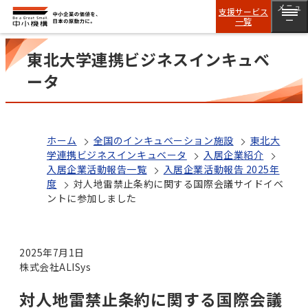
メニュ
支援サービス
一覧
ー
東北大学連携ビジネスインキュベ
ータ
ホーム
全国のインキュベーション施設
東北大
学連携ビジネスインキュベータ
入居企業紹介
入居企業活動報告一覧
入居企業活動報告 2025年
度
対人地雷禁止条約に関する国際会議サイドイベ
ントに参加しました
2025年7月1日
株式会社ALISys
対人地雷禁止条約に関する国際会議