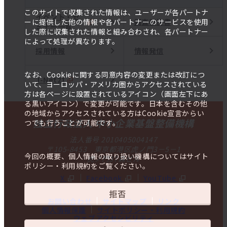
このサイトで収集された情報は、ユーザーが各パートナ
イベント・セ
調査報告書
ーに提供した他の情報や各パートナーのサービスを使用
ミナー一覧
した際に収集された情報と組み合わされ、各パートナー
によって処理が異なります。
採用情報
情報発信
なお、Cookieに関する同意内容の変更または改訂につ
J-Net21
いて、ヨーロッパ・アメリカ圏からアクセスされている
方は各ページに設置されているアイコン（画面左下にあ
る黒いアイコン）で変更が可能です。日本を含むその他
の地域からアクセスされている方はCookie宣言からい
独立行政法人 中小企業基盤整備機構
つでも行うことが可能です。
法人番号 2010405004147
〒105-8453 東京都港区虎ノ門3－5－1
今回の概要、個人情報の取り扱い機構についてはサイト
虎ノ門37森ビル
ポリシー・利用規約をご覧ください。
X
Facebook
YouTube
拒否
お問い合わせ
サイトマップ
リンク
個人情報保護
サイトポリシー・利用規約
ウェブアクセシビリティ