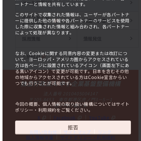
メールマガジン
ートナーと情報を共有しています。
このサイトで収集された情報は、ユーザーが各パートナ
イベント・セ
調査報告書
ーに提供した他の情報や各パートナーのサービスを使用
ミナー一覧
した際に収集された情報と組み合わされ、各パートナー
によって処理が異なります。
採用情報
情報発信
なお、Cookieに関する同意内容の変更または改訂につ
J-Net21
いて、ヨーロッパ・アメリカ圏からアクセスされている
方は各ページに設置されているアイコン（画面左下にあ
る黒いアイコン）で変更が可能です。日本を含むその他
の地域からアクセスされている方はCookie宣言からい
独立行政法人 中小企業基盤整備機構
つでも行うことが可能です。
法人番号 2010405004147
〒105-8453 東京都港区虎ノ門3－5－1
今回の概要、個人情報の取り扱い機構についてはサイト
虎ノ門37森ビル
ポリシー・利用規約をご覧ください。
X
Facebook
YouTube
拒否
お問い合わせ
サイトマップ
リンク
個人情報保護
サイトポリシー・利用規約