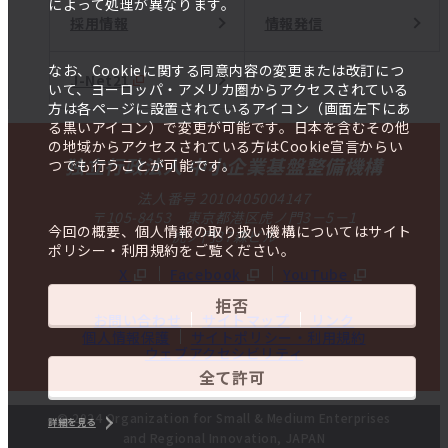
によって処理が異なります。
採用情報
情報発信
なお、Cookieに関する同意内容の変更または改訂につ
J-Net21
いて、ヨーロッパ・アメリカ圏からアクセスされている
方は各ページに設置されているアイコン（画面左下にあ
る黒いアイコン）で変更が可能です。日本を含むその他
の地域からアクセスされている方はCookie宣言からい
独立行政法人 中小企業基盤整備機構
つでも行うことが可能です。
法人番号 2010405004147
〒105-8453 東京都港区虎ノ門3－5－1
今回の概要、個人情報の取り扱い機構についてはサイト
虎ノ門37森ビル
ポリシー・利用規約をご覧ください。
X
Facebook
YouTube
拒否
お問い合わせ
サイトマップ
リンク
個人情報保護
サイトポリシー・利用規約
ウェブアクセシビリティ
全て許可
© 2024 Organization for Small & Medium Enterprises
詳細を見る
and Regional Innovation, JAPAN