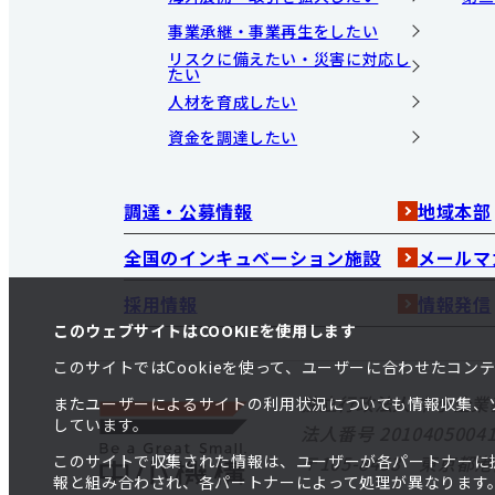
事業承継・事業再生をしたい
リスクに備えたい・災害に対応し
たい
人材を育成したい
資金を調達したい
調達・公募情報
地域本部
全国のインキュベーション施設
メールマ
採用情報
情報発信
このウェブサイトはCOOKIEを使用します
このサイトではCookieを使って、ユーザーに合わせたコ
独立行政法人 中小企業
またユーザーによるサイトの利用状況についても情報収集、
しています。
法人番号 20104050041
このサイトで収集された情報は、ユーザーが各パートナーに
〒105-8453 東京都
報と組み合わされ、各パートナーによって処理が異なります