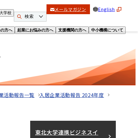
メールマガジン
English
大学校
検索
みの方へ
起業にお悩みの方へ
支援機関の方へ
中小機構について
タ
業活動報告一覧
入居企業活動報告 2024年度
東北大学連携ビジネスイ