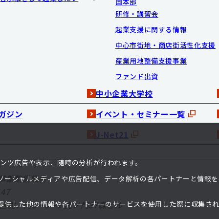
国本部
研修・講習会
起業支援に関する情報
中心市街地・商店街活性化支援
産業用地整備支援事業
ファンド出資
中小企業大学校
ガジン
イベント・セミナー一覧
J-Net21
ンテンツ広告や表示、随時の分析が行われます。
基盤整備機構
ソーシャルメディアや広告配信、データ解析の各パートナーと情報を
47
提供した他の情報や各パートナーのサービスを使用した際に収集さ
港区虎ノ門3－5－1
虎ノ門37森ビル
。