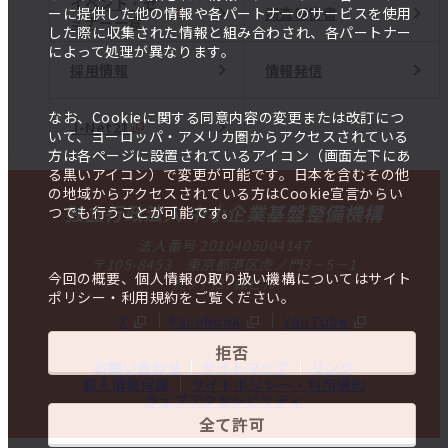
イベント・セ
調査報告書
ーに提供した他の情報や各パートナーのサービスを使用
ミナー一覧
した際に収集された情報と組み合わされ、各パートナー
によって処理が異なります。
採用情報
情報発信
なお、Cookieに関する同意内容の変更または改訂につ
J-Net21
いて、ヨーロッパ・アメリカ圏からアクセスされている
方は各ページに設置されているアイコン（画面左下にあ
る黒いアイコン）で変更が可能です。日本を含むその他
の地域からアクセスされている方はCookie宣言からい
独立行政法人 中小企業基盤整備機構
つでも行うことが可能です。
法人番号 2010405004147
〒105-8453 東京都港区虎ノ門3－5－1
今回の概要、個人情報の取り扱い機構についてはサイト
虎ノ門37森ビル
ポリシー・利用規約をご覧ください。
X
Facebook
YouTube
拒否
お問い合わせ
サイトマップ
リンク
個人情報保護
サイトポリシー・利用規約
ウェブアクセシビリティ
全て許可