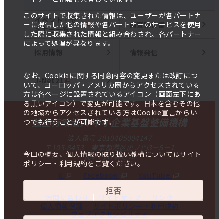
このサイトで収集された情報は、ユーザーが各パートナ
イベント・セ
調査報告書
ーに提供した他の情報や各パートナーのサービスを使用
ミナー一覧
した際に収集された情報と組み合わされ、各パートナー
によって処理が異なります。
採用情報
情報発信
なお、Cookieに関する同意内容の変更または改訂につ
J-Net21
いて、ヨーロッパ・アメリカ圏からアクセスされている
方は各ページに設置されているアイコン（画面左下にあ
る黒いアイコン）で変更が可能です。日本を含むその他
の地域からアクセスされている方はCookie宣言からい
独立行政法人 中小企業基盤整備機構
つでも行うことが可能です。
法人番号 2010405004147
〒105-8453 東京都港区虎ノ門3－5－1
今回の概要、個人情報の取り扱い機構についてはサイト
虎ノ門37森ビル
ポリシー・利用規約をご覧ください。
X
Facebook
YouTube
拒否
お問い合わせ
サイトマップ
リンク
個人情報保護
サイトポリシー・利用規約
ウェブアクセシビリティ