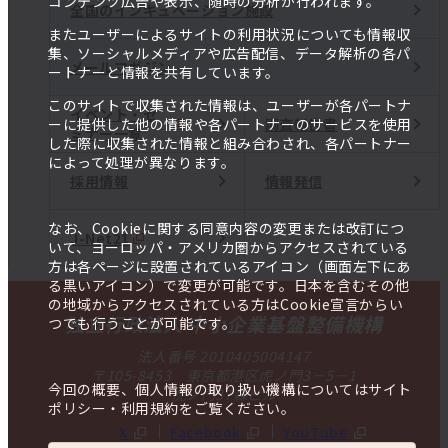
コンテンツ広告や表示、随時の分析が行われます。
全国のインキュベーション施設
またユーザーによるサイトの利用状況についても情報収
集、ソーシャルメディアや広告配信、データ解析の各パ
メールマガジン
ートナーと情報を共有しています。
このサイトで収集された情報は、ユーザーが各パートナ
イベント・セ
調査報告書
ーに提供した他の情報や各パートナーのサービスを使用
ミナー一覧
した際に収集された情報と組み合わされ、各パートナー
によって処理が異なります。
採用情報
情報発信
なお、Cookieに関する同意内容の変更または改訂につ
J-Net21
いて、ヨーロッパ・アメリカ圏からアクセスされている
方は各ページに設置されているアイコン（画面左下にあ
る黒いアイコン）で変更が可能です。日本を含むその他
の地域からアクセスされている方はCookie宣言からい
独立行政法人 中小企業基盤整備機構
つでも行うことが可能です。
法人番号 2010405004147
〒105-8453 東京都港区虎ノ門3－5－1
今回の概要、個人情報の取り扱い機構についてはサイト
虎ノ門37森ビル
ポリシー・利用規約をご覧ください。
X
Facebook
YouTube