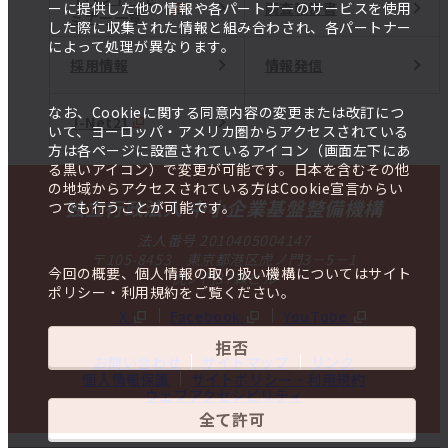
調査報告書
ーに提供した他の情報や各パートナーのサービスを使用
ミナー一覧
した際に収集された情報と組み合わされ、各パートナー
によって処理が異なります。
採用情報
情報発信
なお、Cookieに関する同意内容の変更または改訂につ
J-Net21
いて、ヨーロッパ・アメリカ圏からアクセスされている
方は各ページに設置されているアイコン（画面左下にあ
る黒いアイコン）で変更が可能です。日本を含むその他
の地域からアクセスされている方はCookie宣言からい
独立行政法人 中小企業基盤整備機構
つでも行うことが可能です。
法人番号 2010405004147
〒105-8453 東京都港区虎ノ門3－5－1
今回の概要、個人情報の取り扱い機構についてはサイト
虎ノ門37森ビル
ポリシー・利用規約をご覧ください。
X
Facebook
YouTube
拒否
お問い合わせ
サイトマップ
リンク
個人情報保護
サイトポリシー・利用規約
ウェブアクセシビリティ
全て許可