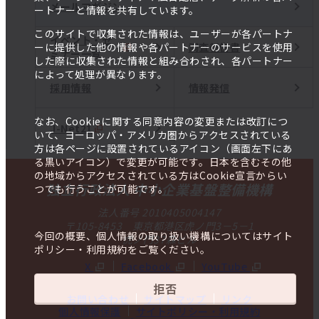
メールマガジン
ートナーと情報を共有しています。
このサイトで収集された情報は、ユーザーが各パートナ
イベント・セ
調査報告書
ーに提供した他の情報や各パートナーのサービスを使用
ミナー一覧
した際に収集された情報と組み合わされ、各パートナー
によって処理が異なります。
採用情報
情報発信
なお、Cookieに関する同意内容の変更または改訂につ
J-Net21
いて、ヨーロッパ・アメリカ圏からアクセスされている
方は各ページに設置されているアイコン（画面左下にあ
る黒いアイコン）で変更が可能です。日本を含むその他
の地域からアクセスされている方はCookie宣言からい
独立行政法人 中小企業基盤整備機構
つでも行うことが可能です。
法人番号 2010405004147
〒105-8453 東京都港区虎ノ門3－5－1
今回の概要、個人情報の取り扱い機構についてはサイト
虎ノ門37森ビル
ポリシー・利用規約をご覧ください。
X
Facebook
YouTube
拒否
お問い合わせ
サイトマップ
リンク
個人情報保護
サイトポリシー・利用規約