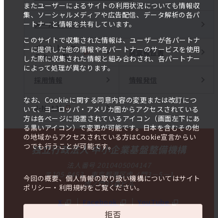
またユーザーによるサイトの利用状況についても情報収
集、ソーシャルメディアや広告配信、データ解析の各パ
ートナーと情報を共有しています。
メールマガジン
このサイトで収集された情報は、ユーザーが各パートナ
イベント・セ
ーに提供した他の情報や各パートナーのサービスを使用
調査報告書
ミナー一覧
した際に収集された情報と組み合わされ、各パートナー
によって処理が異なります。
採用情報
情報発信
なお、Cookieに関する同意内容の変更または改訂につ
J-Net21
いて、ヨーロッパ・アメリカ圏からアクセスされている
方は各ページに設置されているアイコン（画面左下にあ
る黒いアイコン）で変更が可能です。日本を含むその他
の地域からアクセスされている方はCookie宣言からい
つでも行うことが可能です。
独立行政法人 中小企業基盤整備機構
法人番号 2010405004147
〒105-8453 東京都港区虎ノ門3－5－1
今回の概要、個人情報の取り扱い機構についてはサイト
虎ノ門37森ビル
ポリシー・利用規約をご覧ください。
X
Facebook
YouTube
拒否