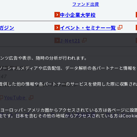
ファンド出資
中小企業大学校
ガジン
イベント・セミナー一覧
J-Net21
ンテンツ広告や表示、随時の分析が行われます。
基盤整備機構
ソーシャルメディアや広告配信、データ解析の各パートナーと情報を
47
提供した他の情報や各パートナーのサービスを使用した際に収集さ
港区虎ノ門3－5－1
虎ノ門37森ビル
。
YouTube
て、ヨーロッパ・アメリカ圏からアクセスされている方は各ページに設
サイトマップ
リンク
個人情報保護
サイトポリシ
です。日本を含むその他の地域からアクセスされている方はCooki