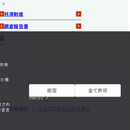
共済制度
調査報告書
共有
れた情
拒否
全て許可
詳細を見る
置され
ー・利用規約
ウェブアクセシビリティ
e宣言