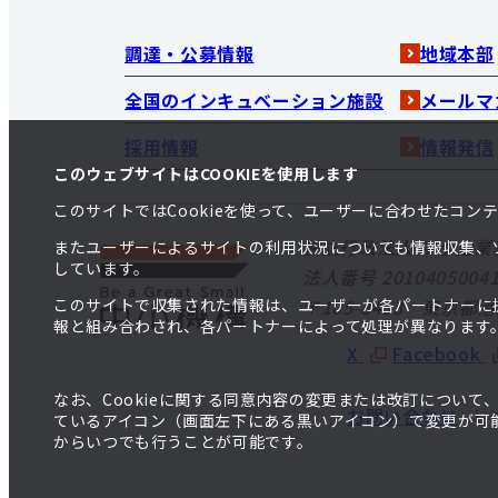
調達・公募情報
地域本部
全国のインキュベーション施設
メールマ
採用情報
情報発信
このウェブサイトはCOOKIEを使用します
このサイトではCookieを使って、ユーザーに合わせたコ
独立行政法人 中小企業
またユーザーによるサイトの利用状況についても情報収集、
しています。
法人番号 20104050041
このサイトで収集された情報は、ユーザーが各パートナーに
〒105-8453 東京都
報と組み合わされ、各パートナーによって処理が異なります
X
Facebook
なお、Cookieに関する同意内容の変更または改訂につい
お問い合わせ
ているアイコン（画面左下にある黒いアイコン）で変更が可能
からいつでも行うことが可能です。