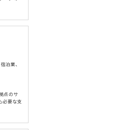
、宿泊業、
拠点のサ
も必要な支