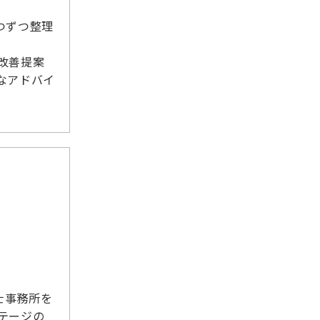
つずつ整理
改善提案
なアドバイ
）
士事務所を
テージの