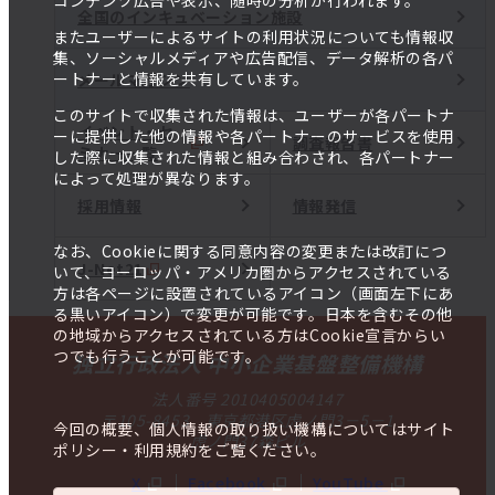
コンテンツ広告や表示、随時の分析が行われます。
全国のインキュベーション施設
またユーザーによるサイトの利用状況についても情報収
集、ソーシャルメディアや広告配信、データ解析の各パ
ートナーと情報を共有しています。
メールマガジン
このサイトで収集された情報は、ユーザーが各パートナ
イベント・セ
ーに提供した他の情報や各パートナーのサービスを使用
調査報告書
ミナー一覧
した際に収集された情報と組み合わされ、各パートナー
によって処理が異なります。
採用情報
情報発信
なお、Cookieに関する同意内容の変更または改訂につ
J-Net21
いて、ヨーロッパ・アメリカ圏からアクセスされている
方は各ページに設置されているアイコン（画面左下にあ
る黒いアイコン）で変更が可能です。日本を含むその他
の地域からアクセスされている方はCookie宣言からい
つでも行うことが可能です。
独立行政法人 中小企業基盤整備機構
法人番号 2010405004147
〒105-8453 東京都港区虎ノ門3－5－1
今回の概要、個人情報の取り扱い機構についてはサイト
虎ノ門37森ビル
ポリシー・利用規約をご覧ください。
X
Facebook
YouTube